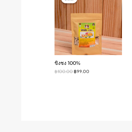
ขิงชง 100%
฿
100.00
฿
99.00