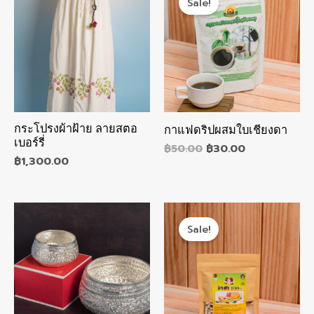
Sale!
กระโปรงผ้าฝ้าย ลายสตอ
กาแฟดริปผสมใบเชียงดา
เบอร์รี่
฿
50.00
฿
30.00
฿
1,300.00
Sale!