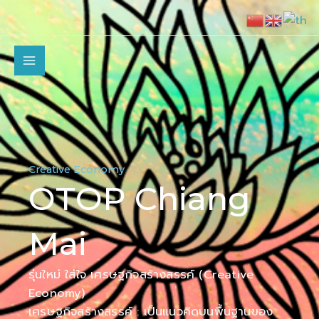
Skip
to
content
MAIN
MENU
Creative Economy
OTOP Chiang
Mai
รุ่นใหม่ ใส่ใจ เศรษฐกิจสร้างสรรค์ (Creative
Economy)
เศรษฐกิจสร้างสรรค์ : เป็นแนวคิดบนพื้นฐานของ