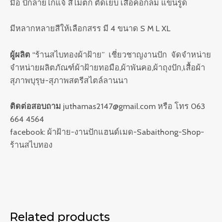
มือ ปักลายไก่แจ้ สีไม่ตก ตัดเย็บ เสื้อคอกลม แขนรูด
มีหลากหลายสีให้เลือกสรร มี 4 ขนาด S M L XL
ผู้ผลิต
“ร้านสไบทองผ้าฝ้าย” เชี่ยวชาญงานปัก จัดจำหน่าย
จำหน่ายผลิตภัณฑ์ผ้าฝ้ายทอมือ,ผ้าพันคอ,ผ้าถุงปัก,เสื้อผ้า
สุภาพบุรุษ-สุภาพสตรีสไตล์ลานนา
ติดต่อสอบถาม
juthamas2147@gmail.com หรือ โทร 063
664 4564
facebook: ผ้าฝ้าย-งานปักแฮนด์เมด-Sabaithong-Shop-
ร้านสไบทอง
Related products