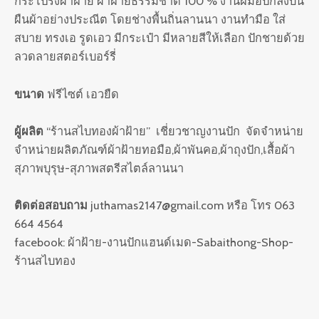
กระโปรงผ้าฝ้าย ผ้าฝ้ายธรรมชาติ 100 % งานฝีมือปักลงบน
ผืนผ้าอย่างประณีต โดยช่างพื้นถิ่นลานนา งานทำมือ ใส่
สบาย ทรงเอ รูดเอว มีกระเป๋า มีหลายสีให้เลือก ปักชายด้วย
ลวดลายสตอร์เบอร์รี่
ขนาด
ฟรีไซต์ เอวยืด
ผู้ผลิต
“ร้านสไบทองผ้าฝ้าย” เชี่ยวชาญงานปัก จัดจำหน่าย
จำหน่ายผลิตภัณฑ์ผ้าฝ้ายทอมือ,ผ้าพันคอ,ผ้าถุงปัก,เสื้อผ้า
สุภาพบุรุษ-สุภาพสตรีสไตล์ลานนา
ติดต่อสอบถาม
juthamas2147@gmail.com หรือ โทร 063
664 4564
facebook: ผ้าฝ้าย-งานปักแฮนด์เมด-Sabaithong-Shop-
ร้านสไบทอง