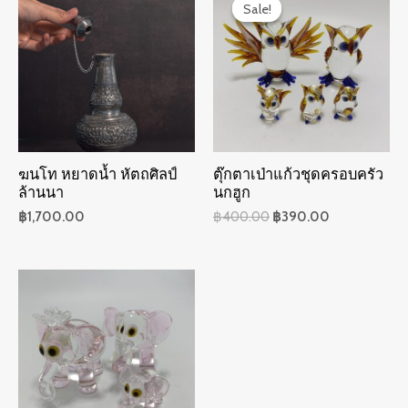
Sale!
Sale!
ฆนโท หยาดน้ำ หัตถศิลป์
ตุ๊กตาเป่าแก้วชุดครอบครัว
ล้านนา
นกฮูก
฿
1,700.00
฿
400.00
฿
390.00